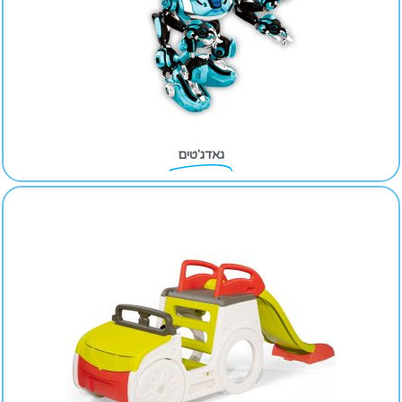
גאדג'טים