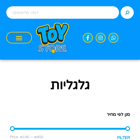
גלגליות
סנן לפי מחיר
Price:
₪140
—
₪400
FILTER