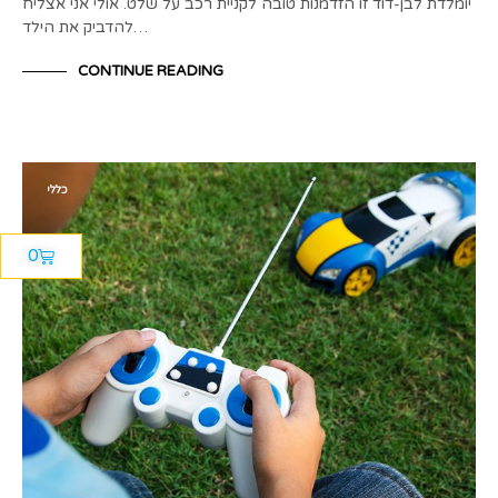
יומלדת לבן-דוד זו הזדמנות טובה לקניית רכב על שלט. אולי אני אצליח
להדביק את הילד…
CONTINUE READING
כללי
0