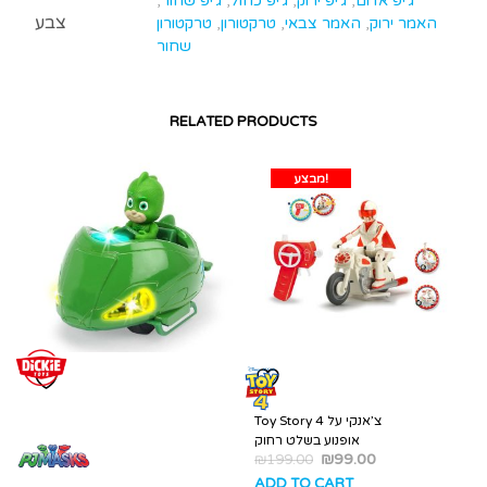
ג'יפ אדום
,
ג'יפ ירוק
,
ג'יפ כחול
,
ג'יפ שחור
,
צבע
האמר ירוק
,
האמר צבאי
,
טרקטורון
,
טרקטורון
שחור
RELATED PRODUCTS
מבצע!
Toy Story 4 צ’אנקי על
אופנוע בשלט רחוק
₪
99.00
₪
199.00
ADD TO CART