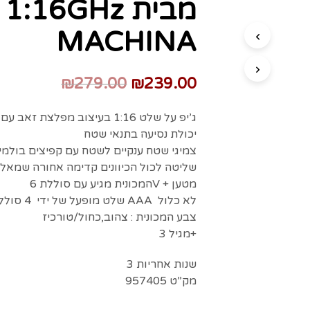
MACHINA
₪
279.00
₪
239.00
ג’יפ על שלט 1:16 בעיצוב מפלצת זאב עם גלגלים גדולים
יכולת נסיעה בתנאי שטח
צמיגי שטח ענקיים לשטח עם קפיצים בולמי 
שליטה לכול הכיוונים קדימה אחורה שמאלה 
המכונית מגיע עם סוללת 6V + מטען
שלט מופעל של ידי 4 סוללות AAA לא כלול
צבע המכונית : צהוב,כחול/טורכיז
מגיל 3+
3 שנות אחריות
מק”ט 957405