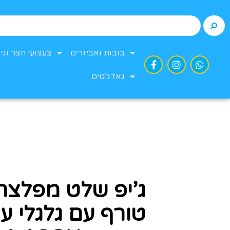
בובות ואביזרים
צעצועי חצר וגינ
גאדג’טים
ג’יפ שלט מפלצת
טורף עם גלגלי ע