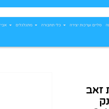
ה
סליים וערכות יצירה
כלי תחבורה
מתגלגלים
אביז
 זאב
נק