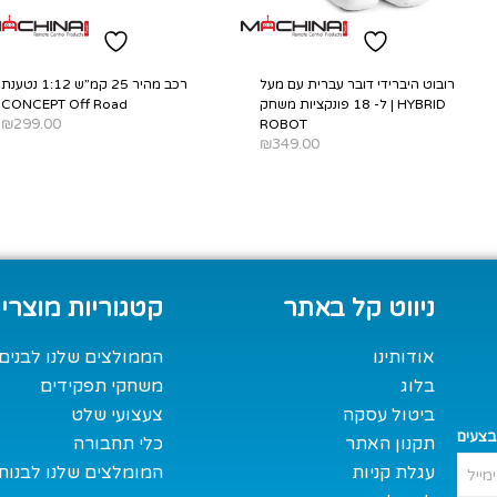
רובוט היברידי דובר עברית עם מעל
רכב מהיר 25 קמ”ש 1:12 נטענת
ל- 18 פונקציות משחק | HYBRID
CONCEPT Off Road
₪
299.00
ROBOT
₪
349.00
SELECT OPTIONS
ADD TO CART
ניווט קל באתר
קטגוריות מוצרי
אודותינו
הממולצים שלנו לבנים
בלוג
משחקי תפקידים
ביטול עסקה
צעצועי שלט
בצעים
תקנון האתר
כלי תחבורה
עגלת קניות
המומלצים שלנו לבנות