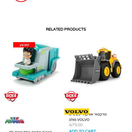
RELATED PRODUCTS
מבצע!
טרקטור אורקולי 23 ס”מ
מותג VOLVO
₪
79.00
ADD TO CART