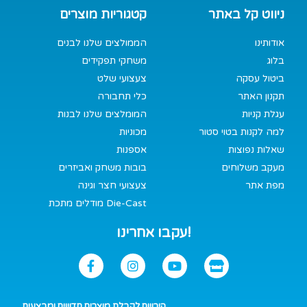
ניווט קל באתר
קטגוריות מוצרים
אודותינו
הממולצים שלנו לבנים
בלוג
משחקי תפקידים
ביטול עסקה
צעצועי שלט
תקנון האתר
כלי תחבורה
עגלת קניות
המומלצים שלנו לבנות
למה לקנות בטוי סטור
מכוניות
שאלות נפוצות
אספנות
מעקב משלוחים
בובות משחק ואביזרים
מפת אתר
צעצועי חצר וגינה
מודלים מתכת Die-Cast
עקבו אחרינו!
הירשם לקבלת מוצרים חדשים ומבצעים