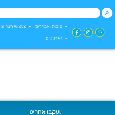
בובות ואביזרים
צעצועי חצר וגינ
גאדג’טים
עקבו אחרינו!