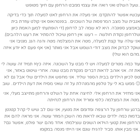
שעל השלט ואני רואה את עצמי ממבט הרחפן עם חיוך מטופש..
עכשיו אפשר להתקדם. אני מעלה את הרחפן לאט למעלה תוך כדי בדיקה
אגבית של מצב המרפסות של השכנים.. בפנטהאוס אני קולט עוזרת בית
באמצע ספונג’ה. היא לא שמה לב לרחפן (די הופתעתי למען האמת כיוון
שלרחפן נקודת חולשה – רעש. אין רחפן שיכול להסתיר את רעש הלהבים).
אני עולה עוד קצת למעלה, מטה את המצלמה מטה והנה הגג. מגניב! אני
שוקל לבדוק את מצב דודי השמש אבל אני מוותר (אני אף פעם לא יודע איזה
מהם הוא שלי).
עוד כמה מטרים למעלה ויש לי מבט על השכונה. איזה כיף! תמיד זה עושה לי
את זה. אני אוהב לראות דברים מנקודת מבט שונה. אחרי שיטוט באזור, אני
טס לכיוון הילדים בבית הספר שליד. אני מחפש את הילדים שלי אבל גם לא
ממש בא לי על טלפון מהמנהלת על זה שאני מסיח את דעת הילדים.. שוב 🙂
אני מחזיר את הרחפן אלי. לחיצה אחת על השלט והרחפן מתייצב מעלי, אני
מטה את המצלמה כלפי ומוריד את הרחפן לנחיתה.
ברגע שרחפן על הרצפה ומדומם את מנועיו, אני שם לב שיש לי קהל קטנטן
בדמות כמה ילדים שבאו לראות מה השכן המוזר עושה. אני מראה להם את
הרחפן ואת קטעי הוידאו השונים שצילמתי. אחד מהם ישר פולט, אפשר גם?
אני מבין אותו. סביר להניח שגם אני הייתי מנסה במקומו..