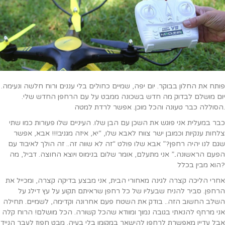
פותח את החלון בבוקר. יום יפה, שמיים כחולים בלי עננים ורוח חלשה ונעימה.
יום מושלם לבדוק מה חדש בשכונה ממבט על עם הרחפן החדש שלי.
הסוללה כבר טעונה והכל מוכן. אפשר לרדת למטה.
כבר במעלית אני פוגש את השכן עם הבן שלו. העיניים שלו פעורות כמו שתי
צלחות ענקיות וכמובן ישר צווח לאבא שלו, “יא, איזה מגניב!!! אבא, אפשר
שגם לנו יהיה רחפן?” אבא שלו פולט “זה לא שווה זה.. זה הולך לאיבוד עם
הפעם הראשונה..” אני מתעלם, אומר שלום בנימוס ויוצא החוצה. דביל, מה
הוא מבין בכלל?
אחרי הליכה קצרה לגינה מאחורי הבית, אני מבצע בדיקה קצרה, ומכייל את
הרחפן. סביר להניח שבעליו של כל רחפן שראיתם תקוע על עץ דילג על
השלב החשוב הזה.. בודק את השטח פעם אחרונה וקדימה, לשמיים. תחילה
אני מרחף להנאתי בגובה נמוך ומוודא שהכל קשורה. הכל מושלם! הרוח קלה
אבל עדיין מאפשרת לרחפן להישאר במקומו בלי בעיה. מבט חפוז לעבר הנייד