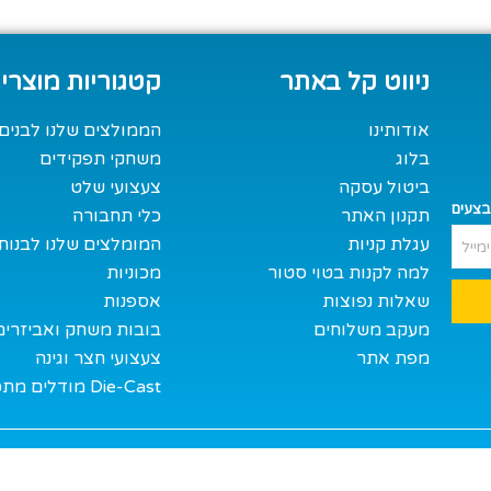
ניווט קל באתר
קטגוריות מוצרי
אודותינו
הממולצים שלנו לבנים
בלוג
משחקי תפקידים
ביטול עסקה
צעצועי שלט
בצעים
תקנון האתר
כלי תחבורה
עגלת קניות
המומלצים שלנו לבנות
למה לקנות בטוי סטור
מכוניות
שאלות נפוצות
אספנות
מעקב משלוחים
בובות משחק ואביזרים
מפת אתר
צעצועי חצר וגינה
מודלים מתכת Die-Cast
כל הזכויות ל-TOY STORE 2024 ©