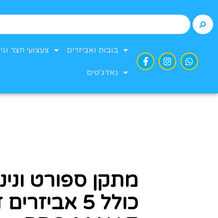
בובות ואביזרים
צעצועי חצר וגינ
גאדג’טים
מתקן ספורט ונינג
כולל 5 אביזרים